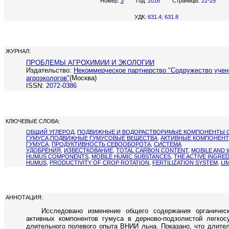
Номер:
3
Год:
2016
Страницы:
22-25
УДК:
631.4; 631.8
ЖУРНАЛ:
ПРОБЛЕМЫ АГРОХИМИИ И ЭКОЛОГИИ
Издательство:
Некоммерческое партнерство "Содружество учен
агроэкологов"
(Москва)
ISSN:
2072-0386
КЛЮЧЕВЫЕ СЛОВА:
ОБЩИЙ УГЛЕРОД
,
ПОДВИЖНЫЕ И ВОДОРАСТВОРИМЫЕ КОМПОНЕНТЫ 
ГУМУСА
,
ПОДВИЖНЫЕ ГУМУСОВЫЕ ВЕЩЕСТВА
,
АКТИВНЫЕ КОМПОНЕН
ГУМУСА
,
ПРОДУКТИВНОСТЬ СЕВООБОРОТА
,
СИСТЕМА
УДОБРЕНИЯ
,
ИЗВЕСТКОВАНИЕ
,
TOTAL CARBON CONTENT
,
MOBILE AND 
HUMUS COMPONENTS
,
MOBILE HUMIC SUBSTANCES
,
THE ACTIVE INGRE
HUMUS
,
PRODUCTIVITY OF CROP ROTATION
,
FERTILIZATION SYSTEM
,
LI
АННОТАЦИЯ:
Исследовано изменение общего содержания органичес
активных компонентов гумуса в дерново-подзолистой легкос
длительного полевого опыта ВНИИ льна. Показано, что длите