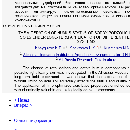
минеральных удобрений без известкования на кислой п
воздействует на состояние и качество органического веще
извести оптимизирует кислотно-основные свойства по
органическое вещество почвы ценными химически и биологи
компонентами.
ОПИСАНИЕ НА АНГЛИЙСКОМ ЯЗЫКЕ:
THE ALTERATION OF HUMUS STATUS OF SODDY-PODZOLIC 
SOILS UNDER LONG-TERM APPLICATION OF DIFFERENT FE
SYSTEMS
1
1
Khaygukov K.P.
,
Shevtsova L.K.
,
Kuzmenko N.N
1
Allrussia Research Institute of Agrochemistry named after D.N
2
All-Russia Research Flux Institute
The change of total carbon and active humus components co
podzolic light loamy soil was investigated in the Allrussia Research 
long-term field experiment. It was shown that the application of mi
without liming on acid soil adversely affects the status and quality 
The application of lime optimized acid-base properties, enriched so
with chemically valuable and biologically active components.
< Назад
Вперёд >
Общая информация